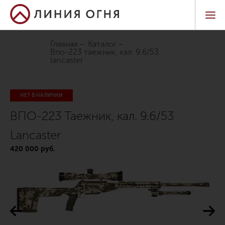
Главная
Каталог
впо-223 таежник, кал. 9.6/53
lancaster
НЕТ В НАЛИЧИИ
ВПО-223 Таежник, кал. 9.6/53
Lancaster
420 000 руб.