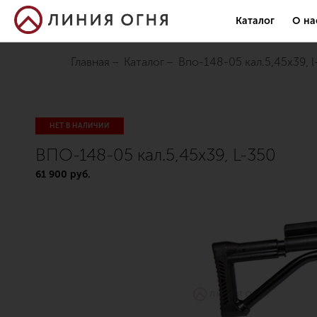
Каталог
О на
Главная
Каталог
впо-148-05 кал.5,45х39, 
НЕТ В НАЛИЧИИ
ВПО-148-05 кал.5,45х39, L-350
61 900 руб.