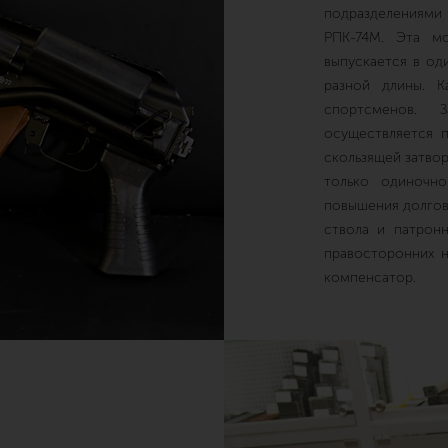
подразделениям
РПК-74М. Эта м
выпускается в од
разной длины. 
спортсменов. 
осуществляется 
скользящей затво
только одиночно
повышения долгов
ствола и патрон
правосторонних 
компенсатор.