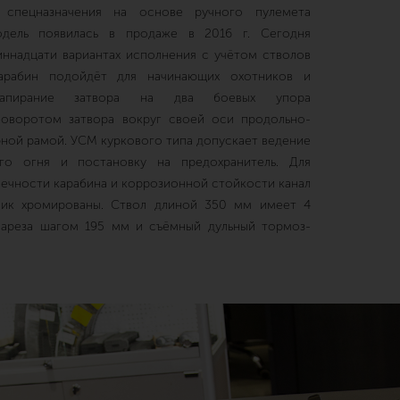
и спецназначения на основе ручного пулемета
одель появилась в продаже в 2016 г. Сегодня
иннадцати вариантах исполнения с учётом стволов
Карабин подойдёт для начинающих охотников и
Запирание затвора на два боевых упора
поворотом затвора вокруг своей оси продольно-
рной рамой. УСМ куркового типа допускает ведение
го огня и постановку на предохранитель. Для
ечности карабина и коррозионной стойкости канал
ник хромированы. Ствол длиной 350 мм имеет 4
нареза шагом 195 мм и съёмный дульный тормоз-