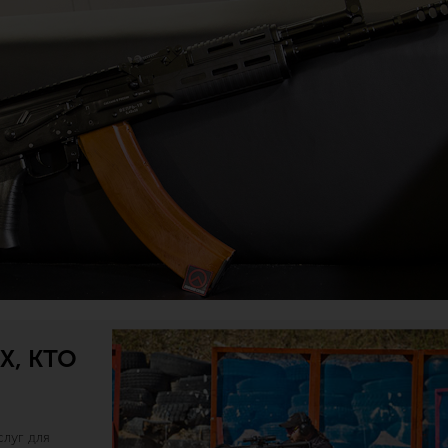
Х, КТО
луг для