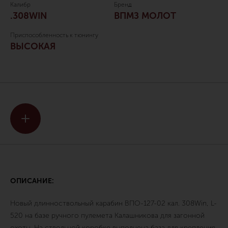
Калибр
Бренд
.308WIN
ВПМЗ МОЛОТ
Приспособленность к тюнингу
ВЫСОКАЯ
ОПИСАНИЕ:
Новый длинноствольный карабин ВПО-127-02 кал. 308Win, L-
520 на базе ручного пулемета Калашникова для загонной
охоты. На ствольной коробке выполнена база для крепления