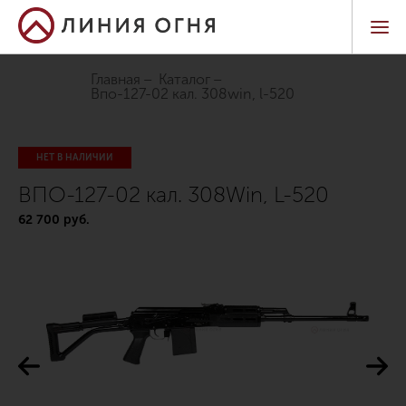
Главная
Каталог
впо-127-02 кал. 308win, l-520
НЕТ В НАЛИЧИИ
ВПО-127-02 кал. 308Win, L-520
62 700 руб.