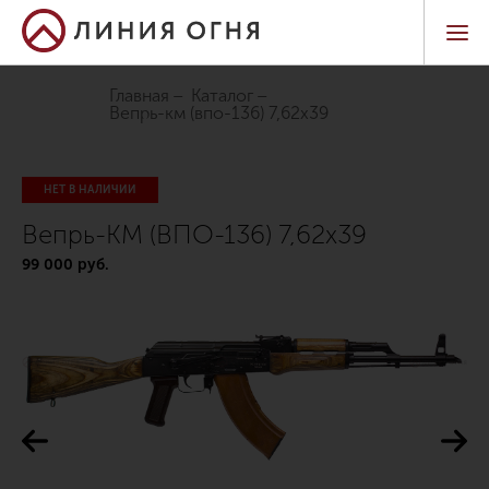
Главная
Каталог
вепрь-км (впо-136) 7,62х39
НЕТ В НАЛИЧИИ
Вепрь-КМ (ВПО-136) 7,62х39
99 000 руб.