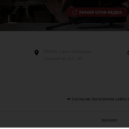
ЛИНИЯ ОГНЯ МЕДИА
199406, Санкт-Петербург,
Средний пр. В.О., 85
✒
Согласие посетителя сайта
Каталог