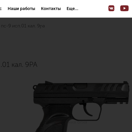
с
Наши работы
Контакты
Еще...
пс-9 исп.01 кал. 9pa
01 кал. 9PA