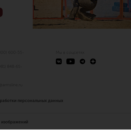
800) 600-55-
Мы в соцсетях
981) 848-65-
@armsline.ru
бработки персональных данных
 изображений