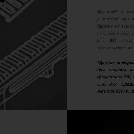
Надежный и мощ
использования в 
Насечки на затвор
питолета присутс
или ЛЦУ. Ство
соответствует ак
*Данная информа
при наличии ли
гражданина РФ, 
СПб, В.О., Сред
8(800)6005578. Д