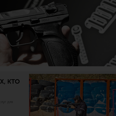
Х, КТО
луг для