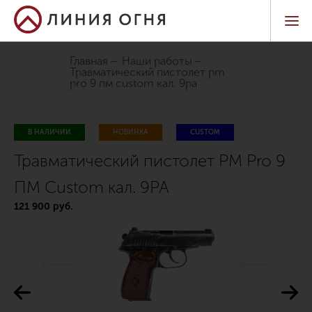
Главная
Наши работы
травматический пистолет pm
pro 9 пм custom кал. 9pa
В НАЛИЧИИ
НОВИНКА
CUSTOM
Травматический пистолет PM Pro 9
ПМ Custom кал. 9PA
121 900 руб.