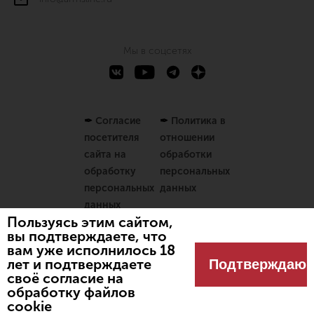
Мы в соцсетях
✒
Согласие
✒
Политика в
посетителя
отношении
сайта на
обработки
обработку
персональных
персональных
данных
данных
Пользуясь этим сайтом,
вы подтверждаете, что
вам уже исполнилось 18
Разработано
Spbnews
лет и подтверждаете
Подтверждаю
© 2024 Оружейный магазин
своё согласие на
"Линия огня"
обработку файлов
cookie