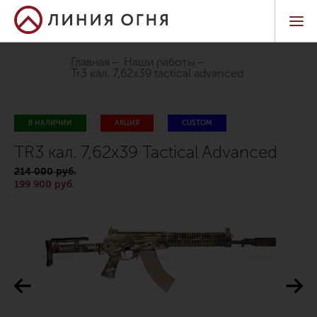
Главная
Наши работы
tr3 кал. 7,62х39 tactical advanced
В НАЛИЧИИ
АКЦИЯ
CUSTOM
TR3 кал. 7,62х39 Tactical Advanced
214 000 руб.
199 900 руб.