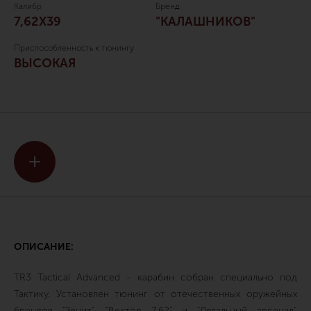
Калибр
Бренд
7,62Х39
"КАЛАШНИКОВ"
Приспособленность к тюнингу
ВЫСОКАЯ
ОПИСАНИЕ:
TR3 Tactical Advanced - карабин собран специально под
Тактику. Установлен тюнинг от отечественных оружейных
брендов "Зенит", "Вектор 7,62" и "Легальный арсенал".