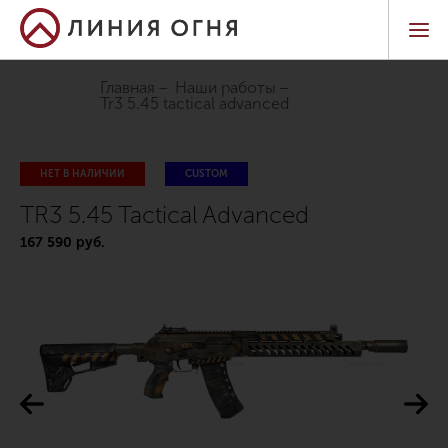
Главная
Наши работы
tr3 5.45 tactical advanced
НЕТ В НАЛИЧИИ
CUSTOM
TR3 5.45 Tactical Advanced
167 590 руб.