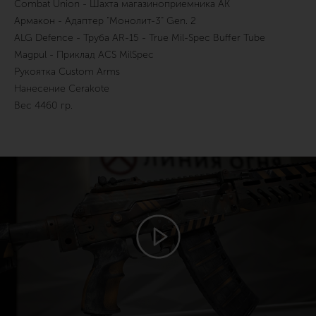
Combat Union - Шахта магазиноприемника АК
Армакон - Адаптер "Монолит-3" Gen. 2
ALG Defence - Труба AR-15 - True Mil-Spec Buffer Tube
Magpul - Приклад ACS MilSpec
Рукоятка Custom Arms
Нанесение Cerakote
Вес 4460 гр.