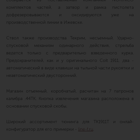
комплектов частей, а затвор и рамка пистолета
дофрезеровываются и оксидируются уже на
производственной линии в Ижевске.
Ствол также производства Текрим, несъемный. Ударно-
спусковой механизм одинарного действия, стрельба
ведется только с предварительно взведенного курка.
Предохранителей, как и у оригинального Colt 1911, два -
автоматический в виде клавиши на тыльной части рукоятки и
неавтоматический двусторонний.
Магазин отъемный, коробчатый, расчитан на 7 патронов
калибра .44ТК. Кнопка извлечения магазина расположена в
основании спусковой скобы.
Широкий ассортимент тюнинга для ТК1911Т и онлай-
конфигуратор для его примерки -
line-f.ru
.