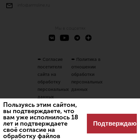
info@armsline.ru
Мы в соцсетях
✒
Согласие
✒
Политика в
посетителя
отношении
сайта на
обработки
обработку
персональных
персональных
данных
данных
Пользуясь этим сайтом,
вы подтверждаете, что
вам уже исполнилось 18
Разработано
Spbnews
лет и подтверждаете
Подтверждаю
© 2024 Оружейный магазин
своё согласие на
"Линия огня"
обработку файлов