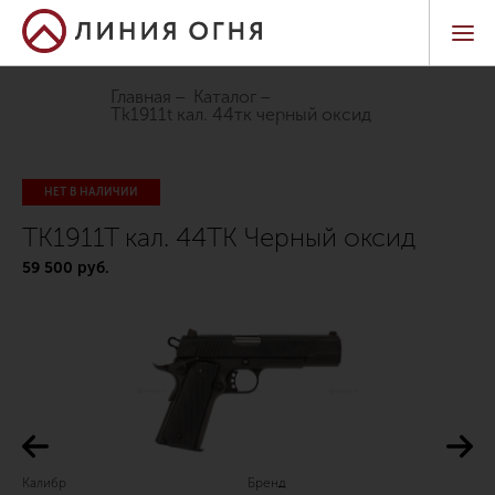
Главная
Каталог
tk1911t кал. 44тк черный оксид
НЕТ В НАЛИЧИИ
TK1911T кал. 44ТК Черный оксид
59 500 руб.
Калибр
Бренд