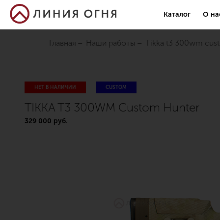
Каталог
О на
Главная
Наши работы
tikka t3 300wm cus
НЕТ В НАЛИЧИИ
CUSTOM
TIKKA T3 300WM Custom Hunter
329 000 руб.