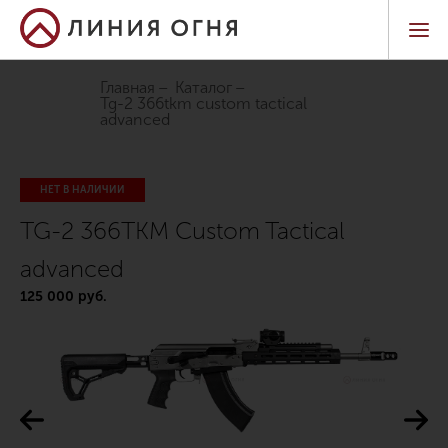
Главная
Каталог
tg-2 366tkm custom tactical
advanced
НЕТ В НАЛИЧИИ
TG-2 366TKM Custom Tactical
advanced
125 000 руб.