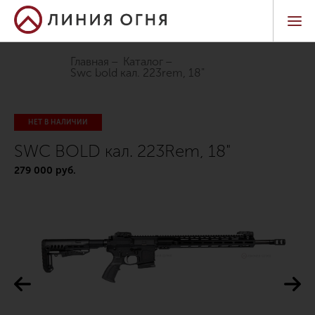
Главная
Каталог
swc bold кал. 223rem, 18"
НЕТ В НАЛИЧИИ
SWC BOLD кал. 223Rem, 18"
279 000 руб.