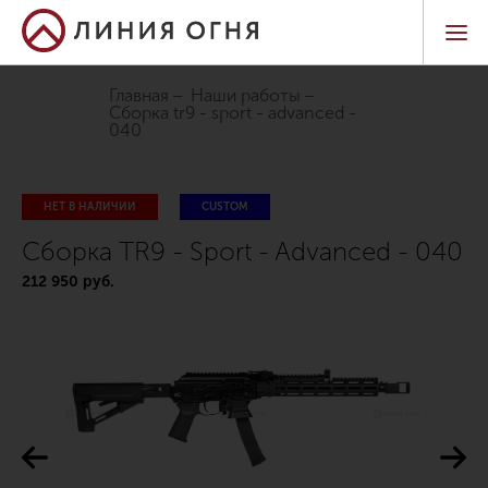
Главная
Наши работы
сборка tr9 - sport - advanced -
040
НЕТ В НАЛИЧИИ
CUSTOM
Сборка TR9 - Sport - Advanced - 040
212 950 руб.