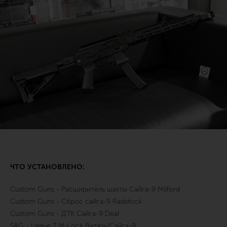
ЧТО УСТАНОВЛЕНО:
Custom Guns - Расширитель шахты Сайга-9 Milford
Custom Guns - Сброс сайга-9 Radstock
Custom Guns - ДТК Сайга-9 Deal
SAG - Цевье 7 M-Lock Витязь/Сайга-9