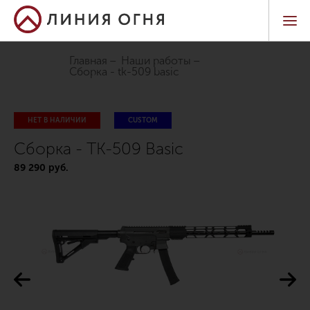
Главная
Наши работы
сборка - tk-509 basic
НЕТ В НАЛИЧИИ
CUSTOM
Сборка - TK-509 Basic
89 290 руб.