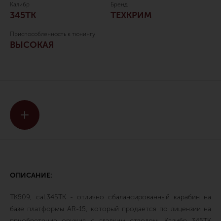
Калибр
Бренд
345ТК
ТЕХКРИМ
Приспособленность к тюнингу
ВЫСОКАЯ
ОПИСАНИЕ:
ТК509, cal.345TK - отлично сбалансированный карабин на
базе платформы AR-15, который продается по лицензии на
приобретение оружия с гладким стволом. Калибр 345ТК