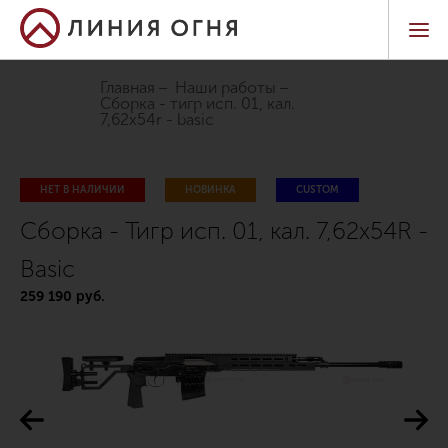
Главная
Наши работы
сборка - тигр исп. 01, кал.
7,62х54r - basic
НЕТ В НАЛИЧИИ
НОВИНКА
CUSTOM
Сборка - Тигр исп. 01, кал. 7,62х54R -
Basic
259 190 руб.