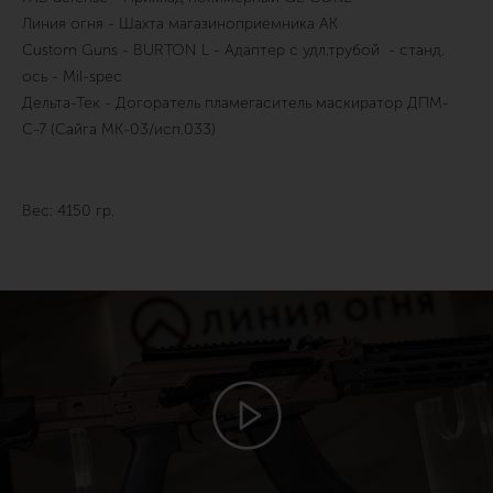
Линия огня - Шахта магазиноприемника АК
Custom Guns - BURTON L - Адаптер с удл.трубой - станд.
ось - Mil-spec
Дельта-Тек - Догоратель пламегаситель маскиратор ДПМ-
С-7 (Сайга МК-03/исп.033)
Вес: 4150 гр.