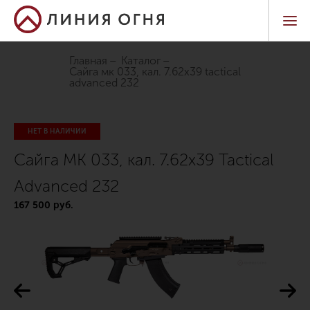
Главная
Каталог
сайга мк 033, кал. 7.62х39 tactical
advanced 232
НЕТ В НАЛИЧИИ
Сайга МК 033, кал. 7.62х39 Tactical
Advanced 232
167 500 руб.