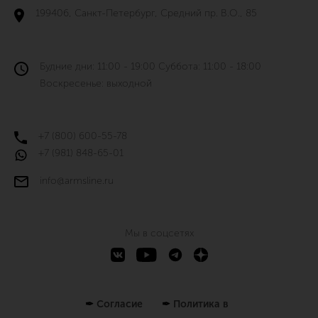
199406, Санкт-Петербург, Средний пр. В.О., 85
Будние дни: 11:00 - 19:00 Суббота: 11:00 - 18:00
Воскресенье: выходной
+7 (800) 600-55-78
+7 (981) 848-65-01
info@armsline.ru
Мы в соцсетях
✒
Согласие
✒
Политика в