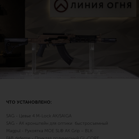
ЧТО УСТАНОВЛЕНО:
SAG - Цевье 4 M-Lock AK/SAIGA
SAG - АК кронштейн для оптики быстросъемный
Magpul - Рукоятка MOE SL® AK Grip – BLK
FAB defense - Приклад полимерный GL-CORE