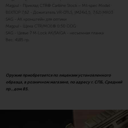
Magpul - Приклад CTR® Carbine Stock – Mil-spec Model
ВЕКТОР 7,62 - Дожигатель VR-DTLS, (М24х1,5, 7,62) MK03
SAG - АК кронштейн для оптики
Magpul - Щека CTR/MOE® 0.50 ODG
SAG - Цевье 7 M-Lock АК/SAIGA - несъемная планка
Вес: 4185 гр.
Оружие приобретается по лицензии установленного
образца, в розничном магазине, по адресу г. СПБ, Средний
пр., дом 85.