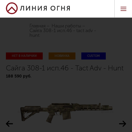
Главная
Наши работы
сайга 308-1 исп.46 - tact adv -
hunt
НЕТ В НАЛИЧИИ
НОВИНКА
CUSTOM
Сайга 308-1 исп.46 - Tact Adv - Hunt
188 590 руб.