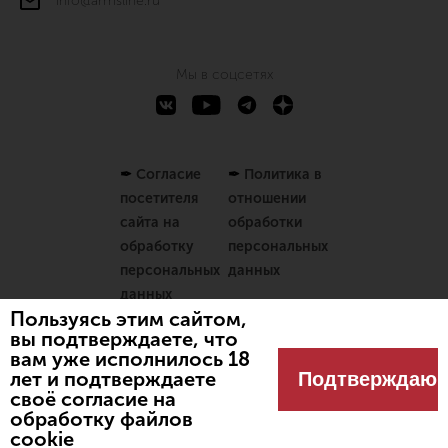
info@armsline.ru
Мы в соцсетях
✒
Согласие
✒
Политика в
посетителя
отношении
сайта на
обработки
обработку
персональных
персональных
данных
данных
Пользуясь этим сайтом,
вы подтверждаете, что
вам уже исполнилось 18
Разработано
Spbnews
лет и подтверждаете
Подтверждаю
© 2024 Оружейный магазин
своё согласие на
"Линия огня"
обработку файлов
cookie