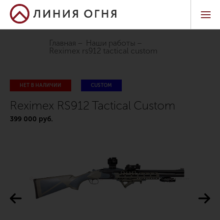
Главная
Наши работы
reximex rs912 tactical custom
НЕТ В НАЛИЧИИ
CUSTOM
Reximex RS912 Tactical Custom
399 000 руб.