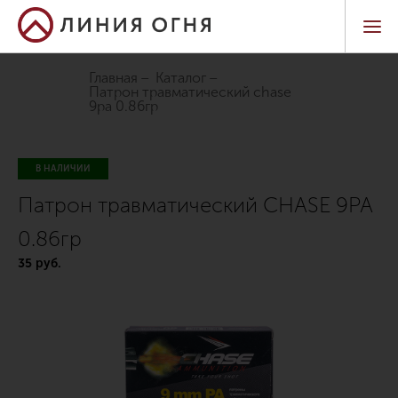
Главная
Каталог
патрон травматический chase
9pa 0.86гр
В НАЛИЧИИ
Патрон травматический CHASE 9PA
0.86гр
35 руб.