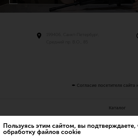
199406, Санкт-Петербург,
Средний пр. В.О., 85
✒
Согласие посетителя сайта
Каталог
Пользуясь этим сайтом, вы подтверждаете, 
обработку файлов cookie