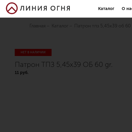
Каталог
О на
Главная
Каталог
патрон тпз 5,45х39 об 60 
НЕТ В НАЛИЧИИ
Патрон ТПЗ 5,45х39 ОБ 60 gr.
11 руб.