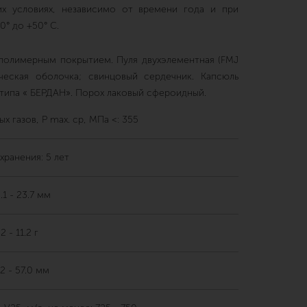
их условиях, независимо от времени года и при
0° до +50° С.
с полимерным покрытием. Пуля двухэлементная (FMJ
ческая оболочка; свинцовый сердечник. Капсюль
 типа « БЕРДАН». Порох лаковый сфероидный.
х газов, P max. ср, MПa <: 355
хранения: 5 лет
.1 - 23.7 мм
 - 11.2 г
2 - 57.0 мм