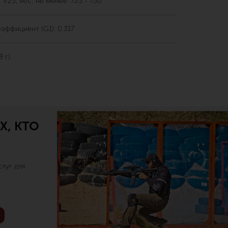
 V25, м/с, не менее: 725 - 750
эффициент (G1): 0.317
8 г)
Х, КТО
луг для