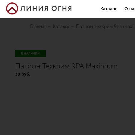
Каталог
О на
Главная
Каталог
патрон техкрим 9pa ma
В НАЛИЧИИ
Патрон Техкрим 9PA Maximum
38 руб.