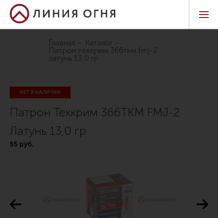
Главная
Каталог
патрон техкрим 366ткм fmj-2
латунь 13,0 гр
НЕТ В НАЛИЧИИ
Патрон Техкрим 366ТКМ FMJ-2
Латунь 13,0 гр
55 руб.