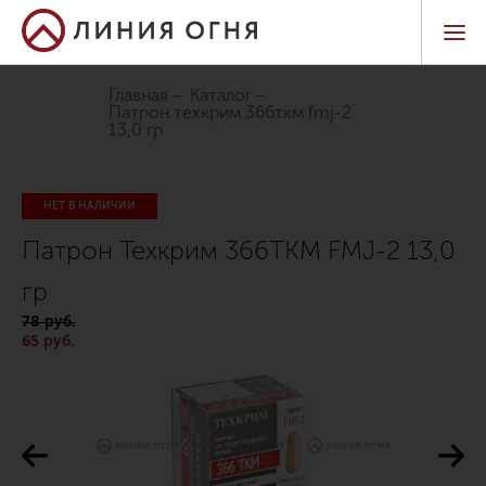
Главная
Каталог
патрон техкрим 366ткм fmj-2
13,0 гр
НЕТ В НАЛИЧИИ
Патрон Техкрим 366ТКМ FMJ-2 13,0
гр
78 руб.
65 руб.