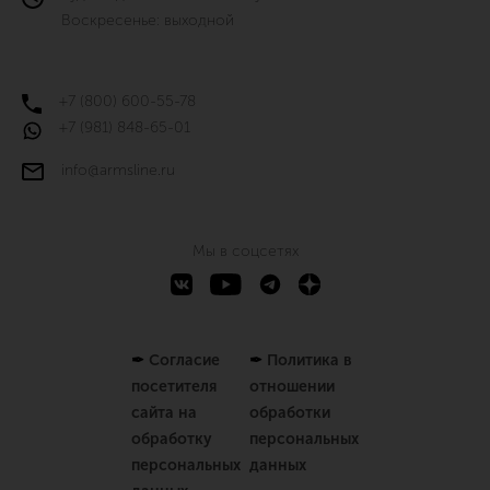
Воскресенье: выходной
+7 (800) 600-55-78
+7 (981) 848-65-01
info@armsline.ru
Мы в соцсетях
✒
Согласие
✒
Политика в
посетителя
отношении
сайта на
обработки
обработку
персональных
персональных
данных