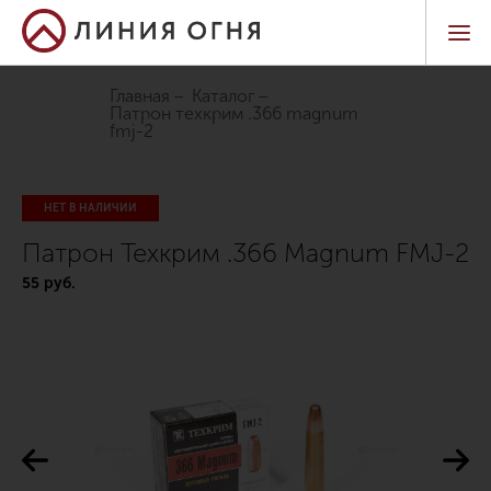
Главная
Каталог
патрон техкрим .366 magnum
fmj-2
НЕТ В НАЛИЧИИ
Патрон Техкрим .366 Magnum FMJ-2
55 руб.