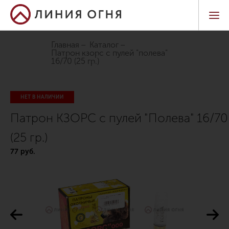
Главная
Каталог
патрон кзорс с пулей "полева"
16/70 (25 гр.)
НЕТ В НАЛИЧИИ
Патрон КЗОРС с пулей "Полева" 16/70
(25 гр.)
77 руб.