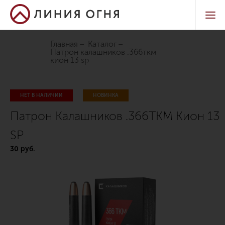
Главная
Каталог
патрон калашников .366ткм
кион 13 sp
НЕТ В НАЛИЧИИ
НОВИНКА
Патрон Калашников .366ТКМ Кион 13
SP
30 руб.