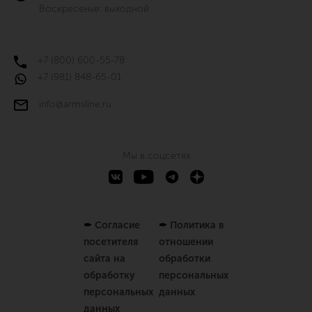
Воскресенье: выходной
+7 (800) 600-55-78
+7 (981) 848-65-01
info@armsline.ru
Мы в соцсетях
✒
Согласие
✒
Политика в
посетителя
отношении
сайта на
обработки
обработку
персональных
персональных
данных
данных