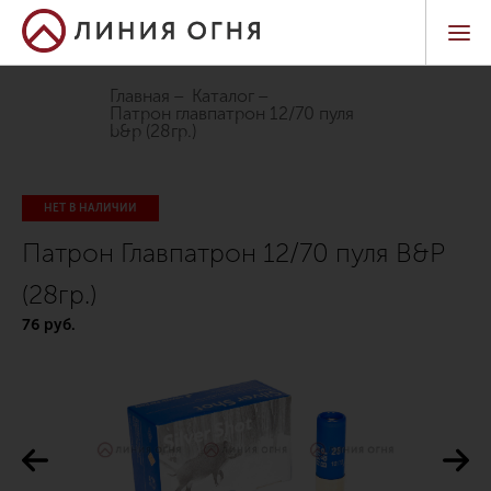
Главная
Каталог
патрон главпатрон 12/70 пуля
b&p (28гр.)
НЕТ В НАЛИЧИИ
Патрон Главпатрон 12/70 пуля B&P
(28гр.)
76 руб.