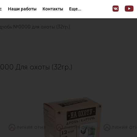
с
Наши работы
Контакты
Еще...
 дробь №0000 для охоты (32гр.)
00 Для охоты (32гр.)