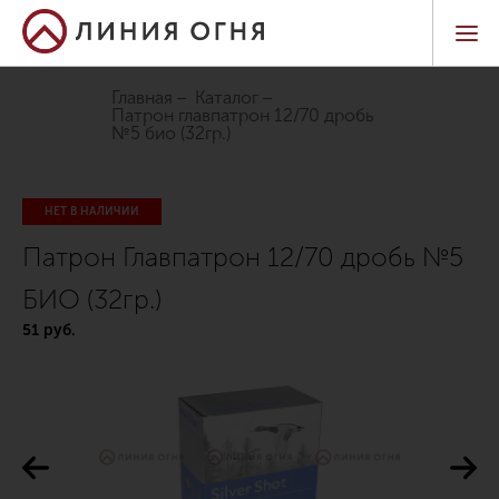
Главная
Каталог
патрон главпатрон 12/70 дробь
№5 био (32гр.)
НЕТ В НАЛИЧИИ
Патрон Главпатрон 12/70 дробь №5
БИО (32гр.)
51 руб.