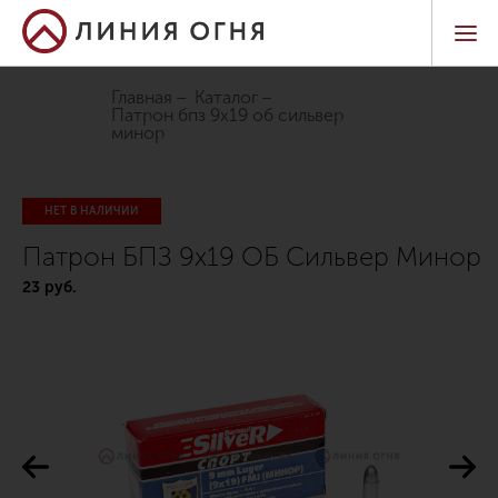
Главная
Каталог
патрон бпз 9х19 об сильвер
минор
НЕТ В НАЛИЧИИ
Патрон БПЗ 9х19 ОБ Сильвер Минор
23 руб.