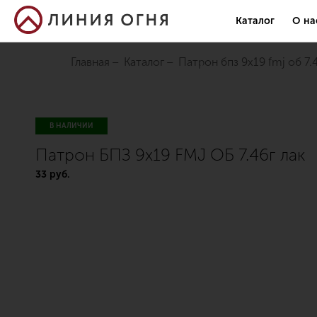
Каталог
О на
Главная
Каталог
патрон бпз 9х19 fmj об 7.
В НАЛИЧИИ
Патрон БПЗ 9х19 FMJ ОБ 7.46г лак
33 руб.