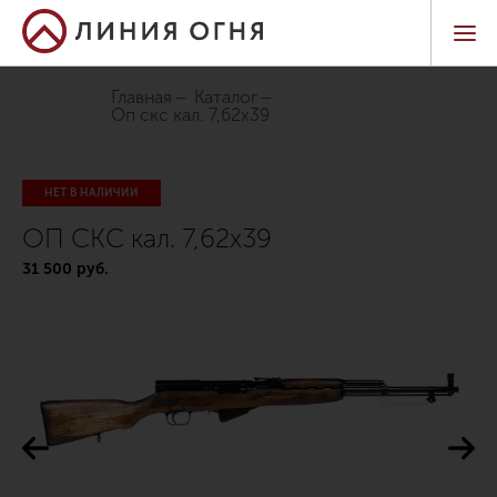
Главная
Каталог
оп скс кал. 7,62х39
НЕТ В НАЛИЧИИ
ОП СКС кал. 7,62х39
31 500 руб.