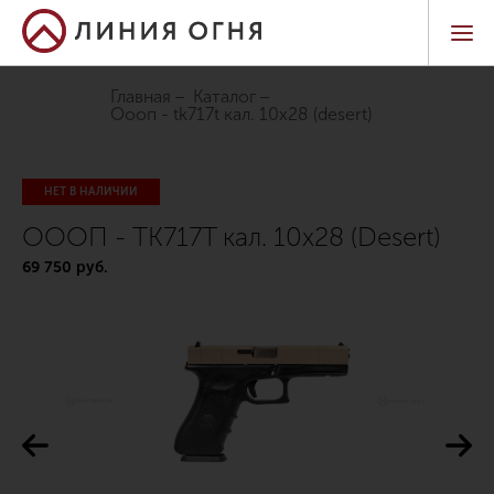
Главная
Каталог
оооп - tk717t кал. 10х28 (desert)
НЕТ В НАЛИЧИИ
ОООП - TK717T кал. 10х28 (Desert)
69 750 руб.