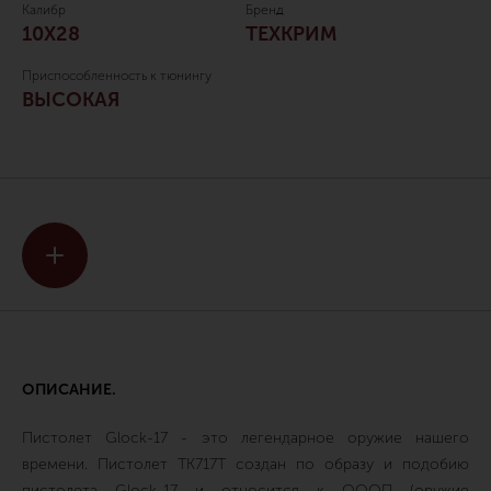
Калибр
Бренд
10Х28
ТЕХКРИМ
Приспособленность к тюнингу
ВЫСОКАЯ
ОПИСАНИЕ.
Пистолет Glock-17 - это легендарное оружие нашего
времени. Пистолет ТК717Т создан по образу и подобию
пистолета Glock-17 и относится к ОООП (оружие