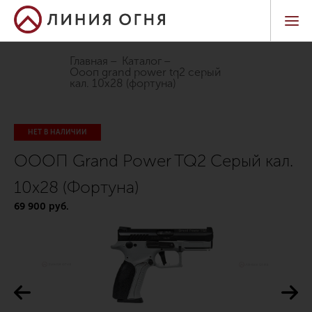
Главная
Каталог
оооп grand power tq2 серый
кал. 10х28 (фортуна)
НЕТ В НАЛИЧИИ
ОООП Grand Power TQ2 Серый кал.
10х28 (Фортуна)
69 900 руб.