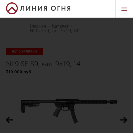
Главная
Каталог
nl9 se s9, кал. 9х19, 14"
НЕТ В НАЛИЧИИ
NL9 SE S9, кал. 9х19, 14"
310 000 руб.