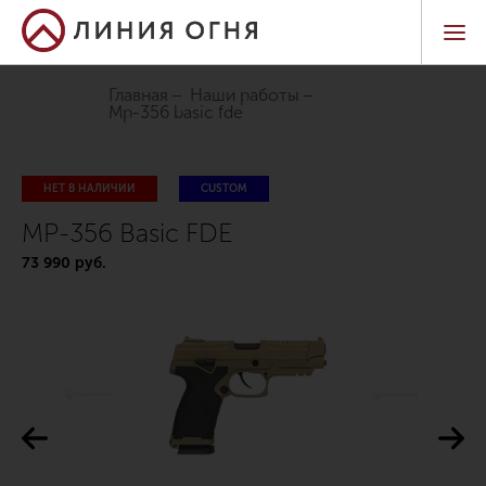
Главная
Наши работы
mp-356 basic fde
НЕТ В НАЛИЧИИ
CUSTOM
MP-356 Basic FDE
73 990 руб.