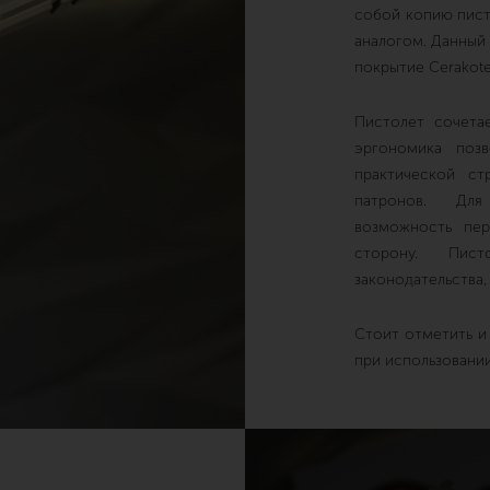
собой копию пист
аналогом. Данный
покрытие Cerakote
Пистолет сочета
эргономика позв
практической с
патронов. Для
возможность пер
сторону. Пис
законодательства,
Стоит отметить и
при использовании