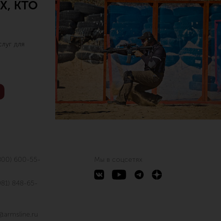
Х, КТО
луг для
800) 600-55-
Мы в соцсетях
981) 848-65-
@armsline.ru