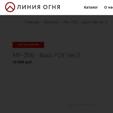
Каталог
О на
Главная
Каталог
mp-356 - basic fde ver.2
НЕТ В НАЛИЧИИ
MP-356 - Basic FDE Ver.2
72 890 руб.