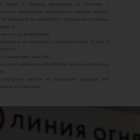
at, цевьё и приклад выполнены из пластика с
Touch» и нанесённым аквапринтом. Изделие прошло
м 60 операций по доработке и улучшению основных
войств.
нал ствола и патронник
выполнены из пластика с покрытием «Soft Touch» и
принтом
а с покрытием DuraCoat
ускового механизма обработаны вручную и покрыты
ия
 «ласточкин хвост» на ствольной коробке для
ейнов под прицелы