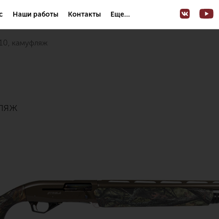
с
Наши работы
Контакты
Еще...
 710, камуфляж
фляж