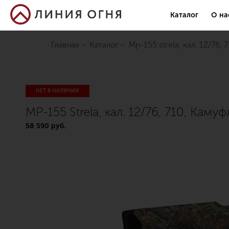
Каталог
О на
Главная
Каталог
mp-155 strela, кал. 12/76,
НЕТ В НАЛИЧИИ
MP-155 Strela, кал. 12/76, 710, Каму
58 590 руб.