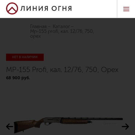
Главная
Каталог
mp-155 profi, кал. 12/76, 750,
орех
НЕТ В НАЛИЧИИ
MP-155 Profi, кал. 12/76, 750, Орех
68 900 руб.