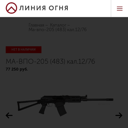
Главная
Каталог
ма-впо-205 (483) кал.12/76
НЕТ В НАЛИЧИИ
МА-ВПО-205 (483) кал.12/76
77 250 руб.