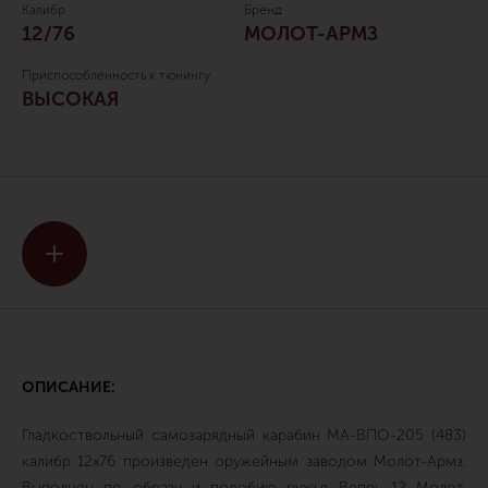
Калибр
Бренд
12/76
МОЛОТ-АРМЗ
Приспособленность к тюнингу
ВЫСОКАЯ
ОПИСАНИЕ:
Гладкоствольный самозарядный карабин МА-ВПО-205 (483)
калибр 12х76 произведен оружейным заводом Молот-Армз.
Выполнен по образу и подобию ружья Вепрь 12 Молот.