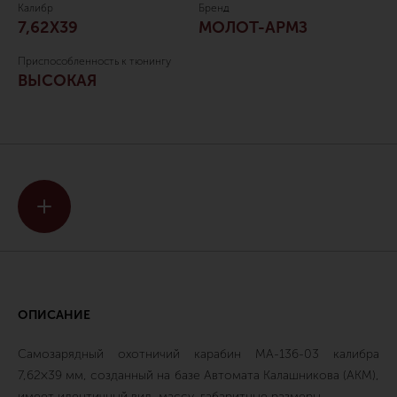
Калибр
Бренд
7,62Х39
МОЛОТ-АРМЗ
Приспособленность к тюнингу
ВЫСОКАЯ
ОПИСАНИЕ
Самозарядный охотничий карабин МА-136-03 калибра
7,62×39 мм, созданный на базе Автомата Калашникова (АКМ),
имеет идентичный вид, массу, габаритные размеры.