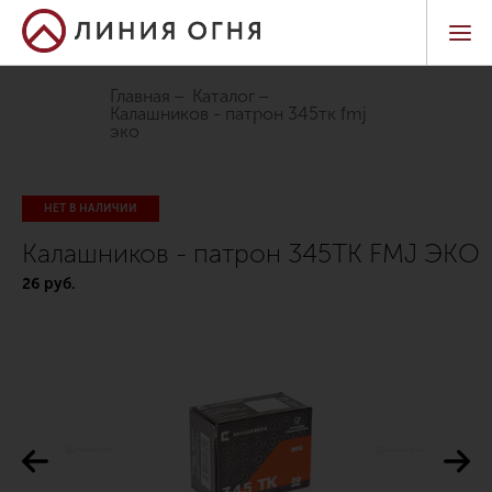
Главная
Каталог
калашников - патрон 345тк fmj
эко
НЕТ В НАЛИЧИИ
Калашников - патрон 345ТК FMJ ЭКО
26 руб.