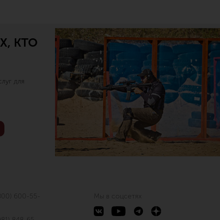
Х, КТО
луг для
800) 600-55-
Мы в соцсетях
981) 848-65-