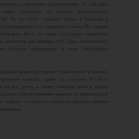
народных стрелковых соревнованиях. По сей день
 марка красуется на оружии олимпийского
 TAC R1, кал 22LR - карабин сделан в Германии и
й для гражданского оружейного рынка РФ. Оружие
платформы AR-15, но здесь отсутствует газоотвод,
е требуется для калибра 22LR. Здесь используется
ская система перезарядки в виде свободного
 будущий владелец получает очень много, а именно
опический приклад, цевье со слотами M-Lok и
и во всю длину, а также складные целик и мушку.
подойдет для оттачивания навыков по практической
нет отдачи, а стоимость патронов данного калибра
 владельца.