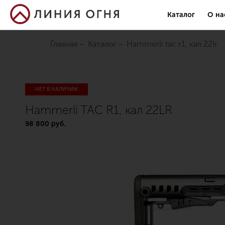
Каталог
О на
Главная
Каталог
hammerli tac r1, кал 22lr
НЕТ В НАЛИЧИИ
Hammerli TAC R1, кал 22LR
98 800 руб.