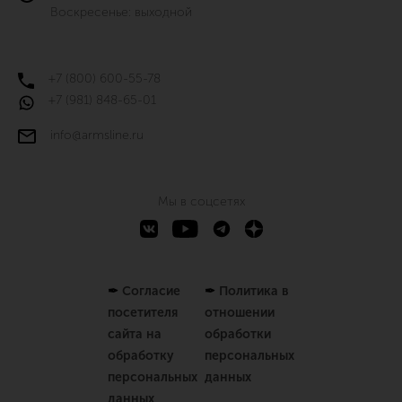
Воскресенье: выходной
+7 (800) 600-55-78
+7 (981) 848-65-01
info@armsline.ru
Мы в соцсетях
✒
Согласие
✒
Политика в
посетителя
отношении
сайта на
обработки
обработку
персональных
персональных
данных
данных