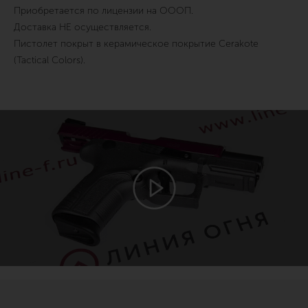
Приобретается по лицензии на ОООП.
Доставка НЕ осуществляется.
Пистолет покрыт в керамическое покрытие Cerakote
(Tactical Colors).