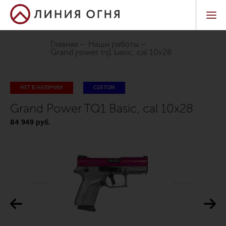
Главная
Наши работы
grand power tq1 basic, cal 10x28
НЕТ В НАЛИЧИИ
CUSTOM
Grand Power TQ1 Basic, cal 10x28
84 949 руб.