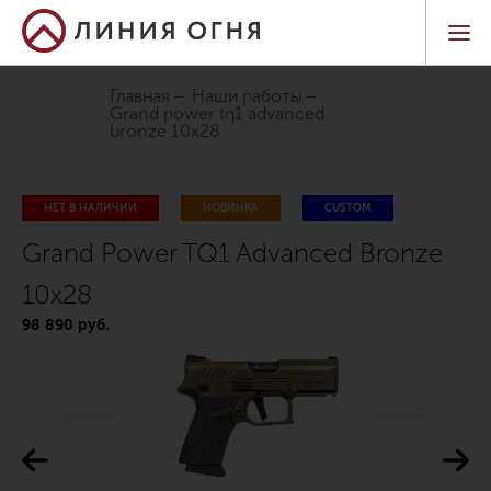
Главная
Наши работы
grand power tq1 advanced
bronze 10x28
НЕТ В НАЛИЧИИ
НОВИНКА
CUSTOM
Grand Power TQ1 Advanced Bronze
10x28
98 890 руб.