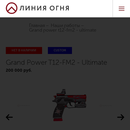
Главная
Наши работы
grand power t12-fm2 - ultimate
НЕТ В НАЛИЧИИ
CUSTOM
Grand Power T12-FM2 - Ultimate
200 000 руб.