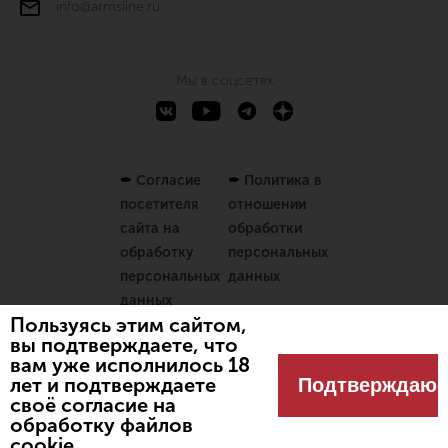
info@armsline.ru
Мы в соцсетях
✒
Согласие
✒
Политика в
посетителя
отношении
сайта на
обработки
обработку
персональных
персональных
данных
данных
Пользуясь этим сайтом,
вы подтверждаете, что
вам уже исполнилось 18
Разработано
Spbnews
лет и подтверждаете
Подтверждаю
© 2024 Оружейный магазин
своё согласие на
"Линия огня"
обработку файлов
cookie