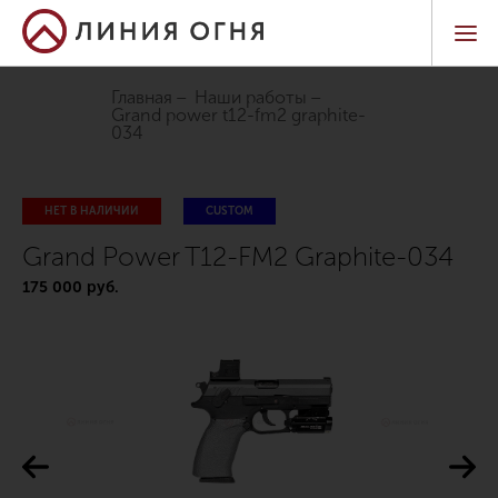
Главная
Наши работы
grand power t12-fm2 graphite-
034
НЕТ В НАЛИЧИИ
CUSTOM
Grand Power T12-FM2 Graphite-034
175 000 руб.