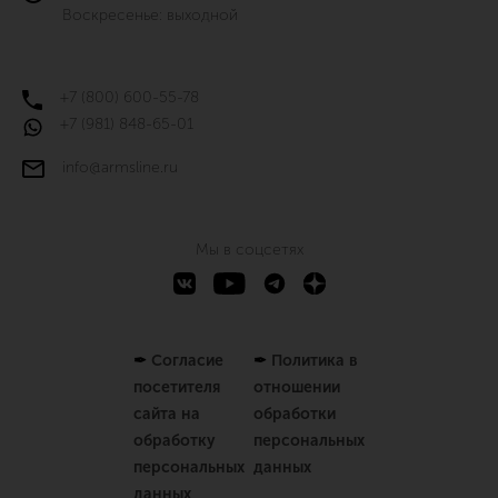
Воскресенье: выходной
+7 (800) 600-55-78
+7 (981) 848-65-01
info@armsline.ru
Мы в соцсетях
✒
Согласие
✒
Политика в
посетителя
отношении
сайта на
обработки
обработку
персональных
персональных
данных
данных