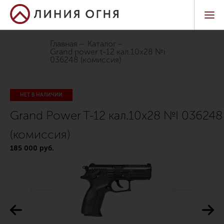
Главная
Каталог
grand power t-12 кал.10х28 №i
036248 (комиссия)
НЕТ В НАЛИЧИИ
Grand Power T-12 кал.10х28 №I 036248
(комиссия)
185 000 руб.