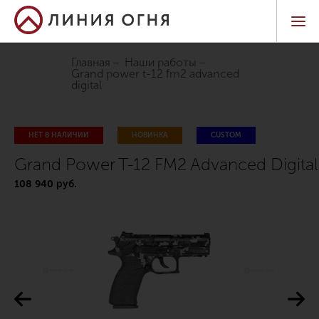
Главная
Наши работы
grand power t-12 fm2 advanced
digital
НЕТ В НАЛИЧИИ
НОВИНКА
CUSTOM
Grand Power T-12 FM2 Advanced Digital
108 940 руб.