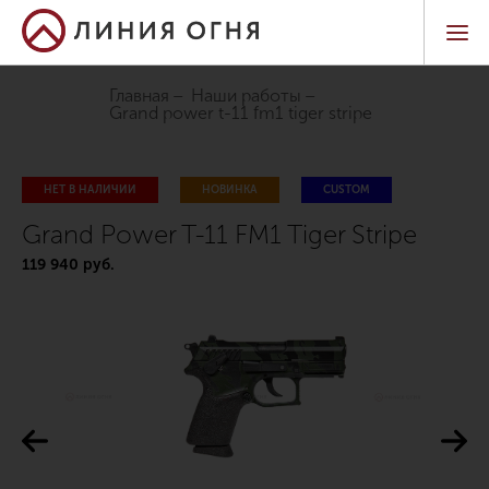
Главная
Наши работы
grand power t-11 fm1 tiger stripe
НЕТ В НАЛИЧИИ
НОВИНКА
CUSTOM
Grand Power T-11 FM1 Tiger Stripe
119 940 руб.